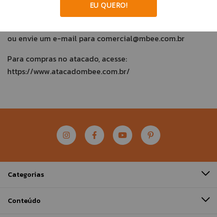
EU QUERO!
Para mais informações, entre em contato pelo telefone
(11) 3647-9211 ou (11) 91122-8611
ou envie um e-mail para comercial
@mbee.com.br
Para compras no atacado, acesse:
https://www.atacadombee.com.br/
Categorias
Conteúdo