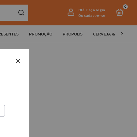
0
Olá!
Faça login
Ou cadastre-se
PRESENTES
PROMOÇÃO
PRÓPOLIS
CERVEJA & ALCOÓLIC