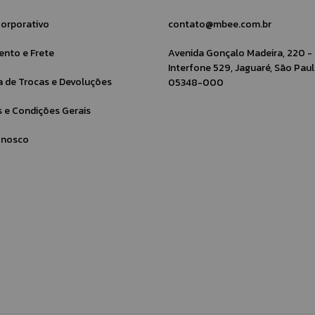
orporativo
contato@mbee.com.br
nto e Frete
Avenida Gonçalo Madeira, 220 -
Interfone 529, Jaguaré, São Paul
ca de Trocas e Devoluções
05348-000
 e Condições Gerais
onosco