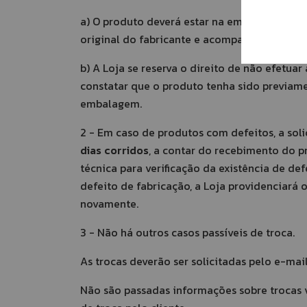
a) O produto deverá estar na embalagem orig
original do fabricante e acompanhado de sua 
b) A Loja se reserva o direito de não efetu
constatar que o produto tenha sido previame
embalagem.
2 - Em caso de produtos com defeitos, a soli
dias corridos
, a contar do recebimento do p
técnica para verificação da existência de de
defeito de fabricação, a Loja providenciará
novamente.
3 - Não há outros casos passíveis de troca.
As trocas deverão ser solicitadas pelo e-mai
Não são passadas informações sobre trocas vi