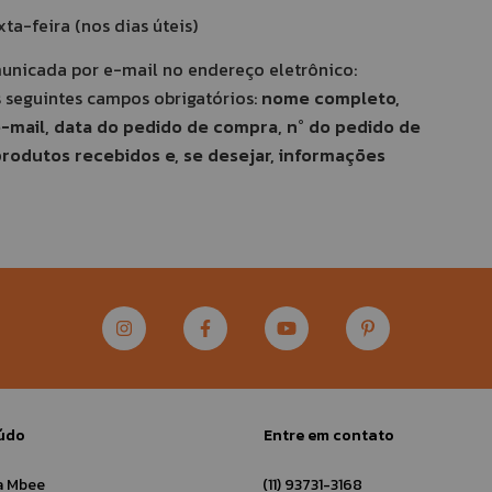
ta-feira (nos dias úteis)
unicada por e-mail no endereço eletrônico:
s seguintes campos obrigatórios:
nome completo,
mail, data do pedido de compra, n° do pedido de
 produtos recebidos e, se desejar, informações
údo
Entre em contato
a Mbee
(11) 93731-3168