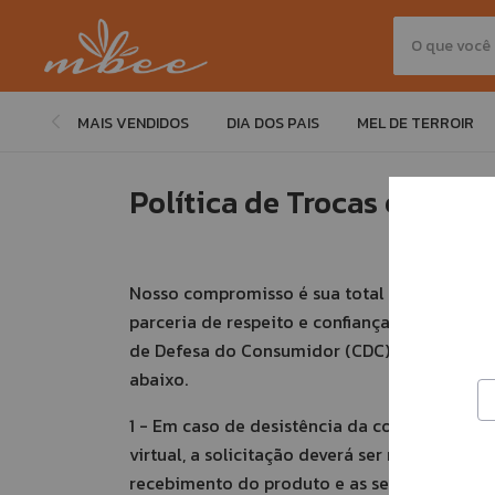
MAIS VENDIDOS
DIA DOS PAIS
MEL DE TERROIR
Política de Trocas e Devo
Nosso compromisso é sua total satisfação na
parceria de respeito e confiança, criamos a 
de Defesa do Consumidor (CDC). Para evitar 
abaixo.
1 - Em caso de desistência da compra ou pr
virtual, a solicitação deverá ser realizada no
recebimento do produto e as seguintes cond