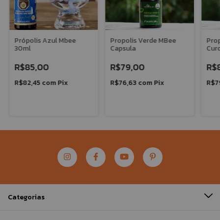
Própolis Azul Mbee
Propolis Verde MBee
Prop
30ml
Capsula
Cur
R$85,00
R$79,00
R$
R$82,45
com
Pix
R$76,63
com
Pix
R$7
Categorias