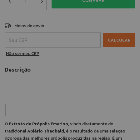
ALTERAR CEP
Entregas para o CEP:
Meios de envio
CALCULAR
Não sei meu CEP
Descrição
O
Extrato de Própolis Emerina
, vindo diretamente do
tradicional
Apiário Theobald
, é o resultado de uma seleção
rigorosa das melhores própolis produzidas na região. É um