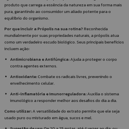
produto que carrega a essência da natureza em sua forma mais
pura, garantindo ao consumidor um aliado potente para o
equilíbrio do organismo.
Por que incluir a Própolis na sua rotina?
Reconhecida
mundialmente por suas propriedades naturais, a própolis atua
como um verdadeiro escudo biológico. Seus principais benefícios
incluem ação:
Antimicrobiana e Antifúngica:
Ajuda a proteger o corpo
contra agentes externos.
Antioxidante:
Combate os radicais livres, prevenindo o
envelhecimento celular.
Anti-inflamatória e Imunorreguladora:
Auxilia o sistema
imunológico a responder melhor aos desafios do dia a dia.
Como utilizar:
A versatilidade do extrato permite que ele seja
usado puro ou misturado em água, sucos e mel.
Sugestão de uso:
De 20 a 25 gotas, até 4 vezes ao dia, ou