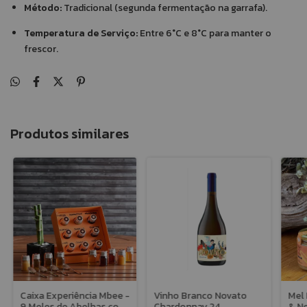
Método:
Tradicional (segunda fermentação na garrafa).
Temperatura de Serviço:
Entre 6°C e 8°C para manter o
frescor.
Produtos similares
Caixa Experiência Mbee -
Vinho Branco Novato
Mel 
9 Meles de Abelhas com
Chardonnay 24
& Ne