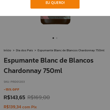
EU QUERO!
Início
>
Dia dos Pais
>
Espumante Blanc de Blancos Chardonnay 750ml
Espumante Blanc de Blancos
Chardonnay 750ml
SKU:
PRD01203
-
15
%
OFF
R$143,65
R$169,00
R$139,34
com
Pix