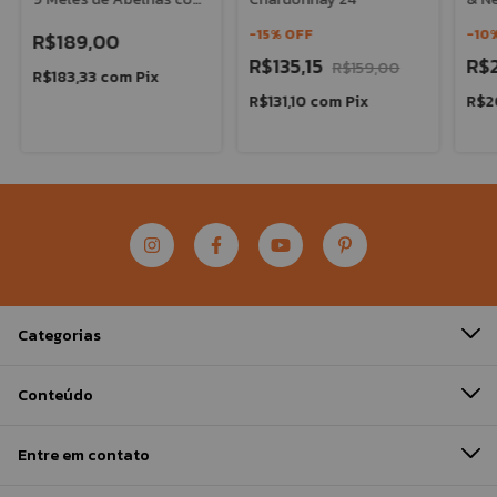
Ferrão (Apis)
Mbe
-
15
%
OFF
-
10
R$189,00
R$135,15
R$
R$159,00
R$183,33
com
Pix
R$131,10
com
Pix
R$2
Categorias
Conteúdo
Entre em contato