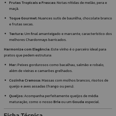
Frutas Tropicais e Frescas:
Notas nítidas de melão, pera e
maçã.
Toque Gourmet:
Nuances sutis de baunilha, chocolate branco
e frutas secas.
Textura:
Um final amanteigado e marcante, característico dos
melhores Chardonnays barricados.
Harmonize com Elegância:
Este vinho é o parceiro ideal para
pratos que pedem estrutura:
Mar:
Peixes gordurosos como bacalhau, salmão e robalo,
além de vieiras e camarões grelhados.
Cozinha Cremosa:
Massas com molhos brancos, risotos de
queijo e aves assadas (frango ou peru).
Queijos:
Acompanha perfeitamente queijos de média
maturação, como o nosso
Brie
ou um
Gouda
especial.
Ficha Técnica