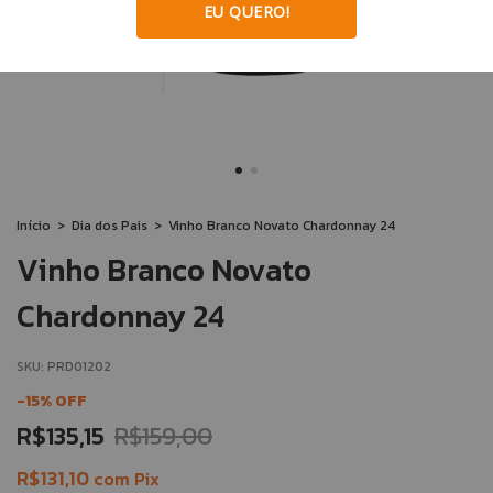
EU QUERO!
Início
>
Dia dos Pais
>
Vinho Branco Novato Chardonnay 24
Vinho Branco Novato
Chardonnay 24
SKU:
PRD01202
-
15
%
OFF
R$135,15
R$159,00
R$131,10
com
Pix