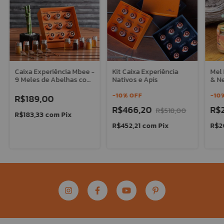
Caixa Experiência Mbee -
Kit Caixa Experiência
Mel 
9 Meles de Abelhas com
Nativos e Apis
& Ne
Ferrão (Apis)
Mbe
-
10
%
OFF
-
10
R$189,00
R$466,20
R$
R$518,00
R$183,33
com
Pix
R$452,21
com
Pix
R$2