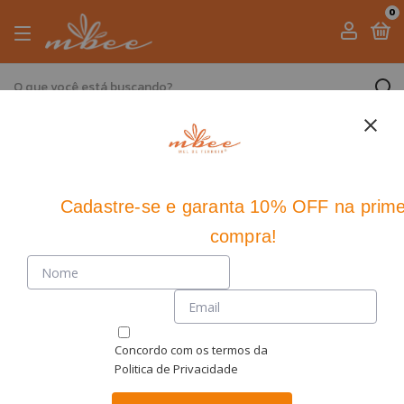
0
Início
>
Própolis
Própolis
5 produtos
Cadastre-se
e
garanta 10% OFF
na prime
Ordenar
compra!
Concordo com os termos da
Politica de Privacidade