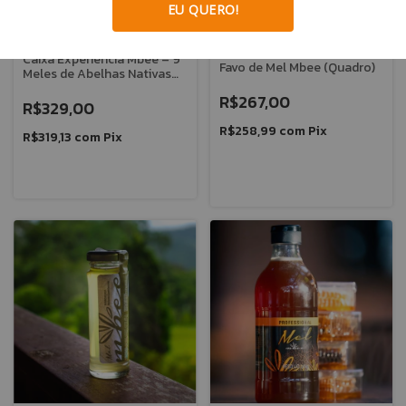
EU QUERO!
Caixa Experiência Mbee – 9
Favo de Mel Mbee (Quadro)
Meles de Abelhas Nativas
Sem Ferrão
R$267,00
R$329,00
R$258,99
com
Pix
R$319,13
com
Pix