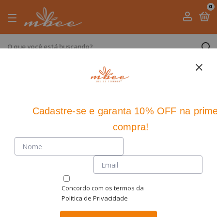
0
Início
>
Mais Vendidos
Mais Vendidos
11 produtos
Cadastre-se
e
garanta 10% OFF
na prime
Ordenar
compra!
Concordo com os termos da
Politica de Privacidade