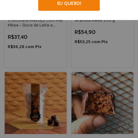
EU QUERO!
Chocolate Mestiço com Mel
Granola MBee 250 g
Mbee - Doce de Leite e
Honeycomb
R$54,90
R$37,40
R$53,25
com
Pix
R$36,28
com
Pix