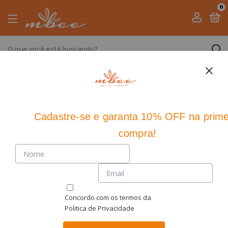
0
Início
>
Chocolates & Mel
Chocolates & Mel
5 produtos
Cadastre-se
e
garanta 10% OFF
na prime
Ordenar
compra!
Concordo com os termos da
Politica de Privacidade