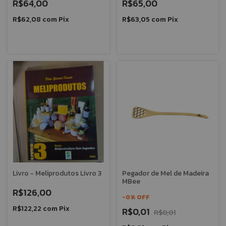
R$64,00
R$65,00
R$62,08
com
Pix
R$63,05
com
Pix
Livro - Meliprodutos Livro 3
Pegador de Mel de Madeira
MBee
R$126,00
-
0
%
OFF
R$122,22
com
Pix
R$0,01
R$0,01