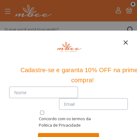
0
Início
>
Produtos Parceiros
Produtos Parceiros
8 produtos
Cadastre-se
e
garanta 10% OFF
na prime
Ordenar
compra!
Concordo com os termos da
Politica de Privacidade