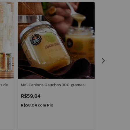
es de
Mel Canions Gauchos 300 gramas
Favo de Mel Mb
R$59,84
R$48,23
R$58,04
com
Pix
R$46,78
com
P