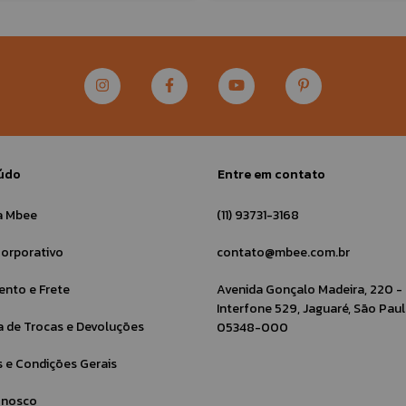
údo
Entre em contato
a Mbee
(11) 93731-3168
orporativo
contato@mbee.com.br
nto e Frete
Avenida Gonçalo Madeira, 220 -
Interfone 529, Jaguaré, São Paul
ca de Trocas e Devoluções
05348-000
 e Condições Gerais
onosco