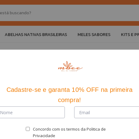
ABELHAS NATIVAS BRASILEIRAS
MELES SABORES
KITS E 
Início
>
Mais Ve
Mel de 
Mbee 1,
Cadastre-se
e
garanta 10% OFF
na primeira
SKU:
01.01.124
compra!
R$98,10
R$95,16
co
Concordo com os termos da
Politica de
3% de desco
Privacidade